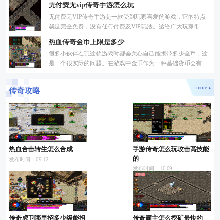
无付费无vip传奇手游怎么玩
无付费无VIP传奇手游是一款受到玩家喜爱的游戏，它的特点
就是完全免费，没有任何付费及VIP玩法。这给广大玩家带来
了更公平公正的游戏环境，提供了更多的机会与挑战。下面，
热血传奇金币上限是多少
我将
很多小伙伴在玩这款游戏时都会关心自己能携带多少金币，这
是一个很实际的问题。在游戏中金币作为一种基础货币会有一
定的携带限制，这个设定主要是为了维持游戏内部的平衡。对
more
传奇攻略
热血合击转生怎么合成
手游传奇怎么玩攻击高技能
的
发布时间：09-12
发布时间：10-09
传奇虎卫哪里招多少级能招
传奇霸主怎么挖矿最快的