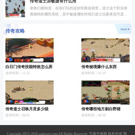
传奇道士加敏捷有什么用
游
老铁们都知道，在咱们玩的这款经典游戏里，道士这个职业有
着独特的属性系统，其中敏捷属性对咱们道士玩家来说可是个
宝。敏捷说白了就是影响闪避物理攻击的能力，你的敏捷值越
more
传奇攻略
白日门传奇技能特效怎么弄
传奇秘境爆什么东西
发布时间：11-23
发布时间：01-20
传奇道士召唤月灵多少级
传奇哪些地方刷白野猪
发布时间：06-05
发布时间：06-19
Copyright 2015-2026 saierwei.com All Rights Reserved. 艾微开服网 版权所有
鄂