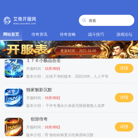
网站首页
传奇资讯
传奇攻略
战斗技巧
游戏论坛
更新时间：2025-10-09
１７６小极品合击
详情
开服时间：
10月/09日
版本介绍：
比纸干净的版本，回到2008，人人平等
独家魅影沉默
详情
开服时间：
10月/09日
版本介绍：
千件专属永久保值无限探索散人追梦
创游传奇
详情
开服时间：
10月/09日
版本介绍：
荐 独创命格复古经典原味沉默