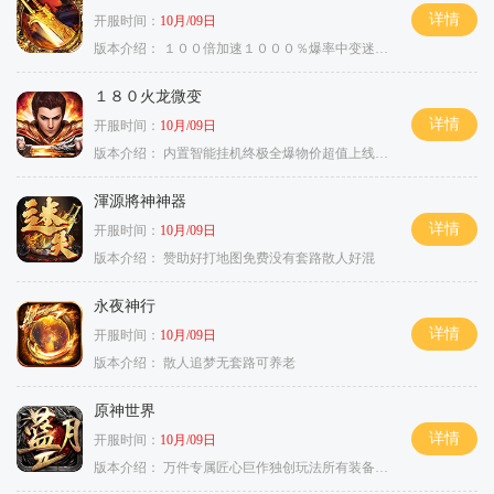
详情
开服时间：
10月/09日
版本介绍：
１００倍加速１０００％爆率中变迷失单职
１８０火龙微变
详情
开服时间：
10月/09日
版本介绍：
内置智能挂机终极全爆物价超值上线送神器
渾源將神神器
详情
开服时间：
10月/09日
版本介绍：
赞助好打地图免费没有套路散人好混
永夜神行
详情
开服时间：
10月/09日
版本介绍：
散人追梦无套路可养老
原神世界
详情
开服时间：
10月/09日
版本介绍：
万件专属匠心巨作独创玩法所有装备靠打