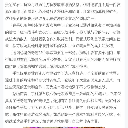
贵的矿石，玩家可以通过挖掘获取丰厚的奖励。但是挖矿并不是一件容
易的事情，你需要小心地破解各种机关和陷阱，才能成功地获得矿石。
这种挖矿的乐趣正是许多玩家钟爱传奇游戏的原因之一。
在手机版单职业传奇发布网中，玩家还可以通过组队参与更加刺激
的活动。组队战斗和竞技场。在组队战斗中，你可以与你的队友一起挑
战强大的敌人，通过团队合作来取得胜利。而竞技场则是玩家之间的较
量，你可以与其他玩家展开激烈的战斗，来证明自己的实力和技巧。
地图也是传奇游戏中非常重要的一部分。游戏中设有多个地图，每
个地图都有自己独特的场景和任务。玩家可以在不同的地图之间进行自
由穿越，探索未知的领域，发现隐藏的宝藏和惊喜。
手机版单职业传奇发布网致力于为玩家打造一个全新的传奇世界。
通过丰富的玩法和精心设计的场景，它吸引了大量的玩家加入进来。而
这些玩家的互动和合作，更为这个游戏增添了不少乐趣和挑战。
总结而言，手机版单职业传奇发布网是一款精彩的2D游戏，它不仅
具备了传奇游戏的经典特点，还拥有许多独特的玩法和系统。玩家可以
通过角色扮演，万人在线互动，组队战斗，挖矿，好友聊天等多种方
式，来体验传奇游戏的乐趣。如果你是一个喜欢挑战和冒险的玩家，不
妨试试这款手机游戏，相信你会找到属于自己的传奇世界。