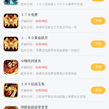
版本介绍：
１００倍加速１０００％爆率中变迷失单职
１７６免费
详情
开服时间：
10月/09日
版本介绍：
简单怀旧复古三天拿沙可玩一年
１．９６黄金皓月
详情
开服时间：
10月/09日
版本介绍：
免费进地图所有装备都爆一切靠打
今晚吃鸡迷失
详情
开服时间：
10月/09日
版本介绍：
暗夜吃鸡免费顶赞拿沙保底奖励
１８５征战玉兔
详情
开服时间：
10月/09日
版本介绍：
三职业平衡自动挂机散人称霸长久首选
倒赔超超超变变变