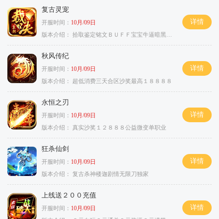
复古灵宠
详情
开服时间：
10月/09日
版本介绍：
拾取鉴定铭文ＢＵＦＦ宝宝牛逼暗黑属性
秋风传纪
详情
开服时间：
10月/09日
版本介绍：
超低消费三天合区沙奖最高１８８８８
永恒之刃
详情
开服时间：
10月/09日
版本介绍：
真实沙奖１２８８８公益微变单职业
狂杀仙剑
详情
开服时间：
10月/09日
版本介绍：
复古杀神楼迦剧情无限刀独家
上线送２００充值
详情
开服时间：
10月/09日