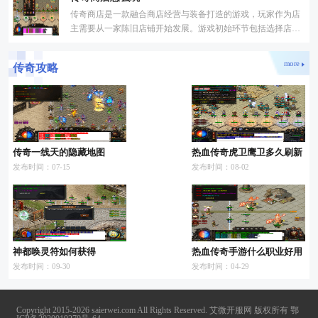
传奇商店是一款融合商店经营与装备打造的游戏，玩家作为店
主需要从一家陈旧店铺开始发展。游戏初始环节包括选择店主
性别、命名店铺、打扫店铺环境并整理货架。随后玩家需收集
more
传奇攻略
传奇一线天的隐藏地图
热血传奇虎卫鹰卫多久刷新
发布时间：07-15
发布时间：08-02
神都唤灵符如何获得
热血传奇手游什么职业好用
发布时间：09-30
发布时间：04-29
Copyright 2015-2026 saierwei.com All Rights Reserved. 艾微开服网 版权所有
鄂