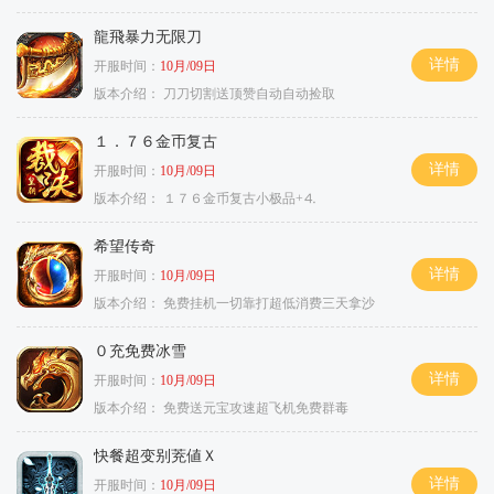
龍飛暴力无限刀
详情
开服时间：
10月/09日
版本介绍：
刀刀切割送顶赞自动自动捡取
１．７６金币复古
详情
开服时间：
10月/09日
版本介绍：
１７６金币复古小极品+⒋
希望传奇
详情
开服时间：
10月/09日
版本介绍：
免费挂机一切靠打超低消费三天拿沙
０充免费冰雪
详情
开服时间：
10月/09日
版本介绍：
免费送元宝攻速超飞机免费群毒
快餐超变别茺値Ｘ
详情
开服时间：
10月/09日