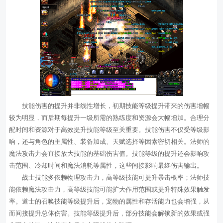
技能伤害的提升并非线性增长，初期技能等级提升带来的伤害增幅
较为明显，而后期每提升一级所需的熟练度和资源会大幅增加。合理分
配时间和资源对于高效提升技能等级至关重要。技能伤害不仅受等级影
响，还与角色的主属性、装备加成、天赋选择等因素密切相关。法师的
魔法攻击力会直接放大技能的基础伤害值。技能等级的提升还会影响攻
击范围、冷却时间和魔法消耗等属性，这些间接影响最终伤害输出。
战士技能多依赖物理攻击力，高等级技能可提升暴击概率；法师技
能依赖魔法攻击力，高等级技能可能扩大作用范围或提升特殊效果触发
率。道士的召唤技能等级提升后，宠物的属性和存活能力也会增强，从
而间接提升总体伤害。技能等级提升后，部分技能会解锁新的效果或强