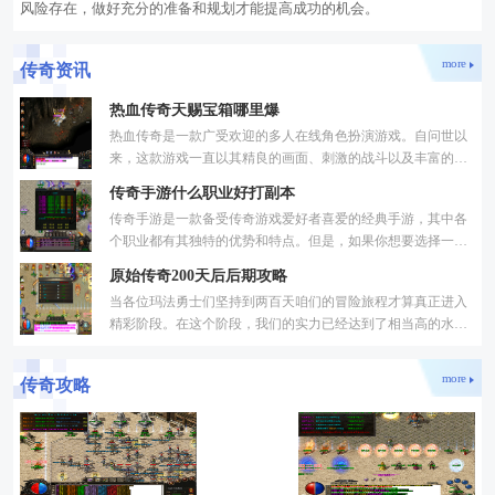
风险存在，做好充分的准备和规划才能提高成功的机会。
more
传奇资讯
热血传奇天赐宝箱哪里爆
热血传奇是一款广受欢迎的多人在线角色扮演游戏。自问世以
来，这款游戏一直以其精良的画面、刺激的战斗以及丰富的游
戏内容吸引了大批玩家。天赐宝箱作为游戏中的一种稀有道具
传奇手游什么职业好打副本
传奇手游是一款备受传奇游戏爱好者喜爱的经典手游，其中各
个职业都有其独特的优势和特点。但是，如果你想要选择一个
适合打副本的职业，那么你需要考虑该职业的输出能力、生存
原始传奇200天后后期攻略
当各位玛法勇士们坚持到两百天咱们的冒险旅程才算真正进入
精彩阶段。在这个阶段，我们的实力已经达到了相当高的水
准，单纯的等级提升已经不再是首要目标。大家需要把注意力
转
more
传奇攻略