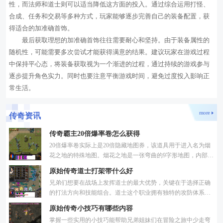
性，而法师和道士则可以适当降低这方面的投入。通过综合运用打怪、
合成、任务和交易等多种方式，玩家能够逐步完善自己的装备配置，获
得适合的加准确首饰。
最后获取理想的加准确首饰往往需要耐心和坚持。由于装备属性的
随机性，可能需要多次尝试才能获得满意的结果。建议玩家在游戏过程
中保持平心态，将装备获取视为一个渐进的过程，通过持续的游戏参与
逐步提升角色实力。同时也要注意平衡游戏时间，避免过度投入影响正
常生活。
more
传奇资讯
传奇霸主20倍爆率卷怎么获得
20倍爆率卷实际上是20倍隐藏地图券，该道具用于进入名为烟
花之地的特殊地图。烟花之地是一张弯曲的9字形地图，内部聚
集了大量高级首领。这些首领包括十方、百威、千煞、万世、
原始传奇道士打架带什么好
轩
兄弟们想要在战场上发挥道士的最大优势，关键在于选择正确
的打法方向和技能组合。道士这个职业拥有独特的攻防体系，
既有输出能力又有辅助功能，根据不同的战斗需求可以分为辅
原始传奇小技巧有哪些内容
掌握一些实用的小技巧能帮助兄弟姐妹们在冒险之旅中少走弯