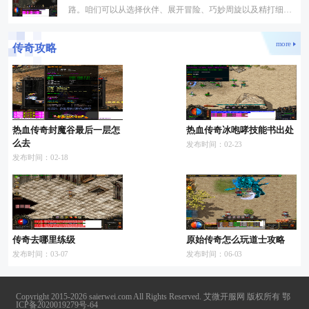
路。咱们可以从选择伙伴、展开冒险、巧妙周旋以及精打细算
这几个角度入手。了解这些窍门不仅能提升战斗效率，还能让
more
传奇攻略
热血传奇封魔谷最后一层怎
热血传奇冰咆哮技能书出处
么去
发布时间：02-23
发布时间：02-18
传奇去哪里练级
原始传奇怎么玩道士攻略
发布时间：03-07
发布时间：06-03
Copyright 2015-2026 saierwei.com All Rights Reserved. 艾微开服网 版权所有
鄂
ICP备2020019279号-64