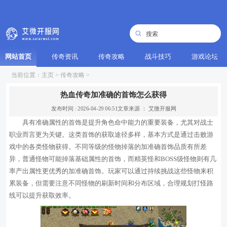
网站首页
传奇资讯
传奇攻略
战斗技巧
游戏论坛
当前位置：
主页
>
传奇攻略
>
热血传奇加准确的首饰怎么获得
发布时间 : 2026-04-29 06:51
文章来源 ： 艾微开服网
具有准确属性的首饰是提升角色命中能力的重要装备，尤其对战士
职业而言更为关键。这类首饰的获取途径多样，基本方式是通过击败游
戏中的各类怪物获得。不同等级的怪物掉落的加准确首饰品质有所差
异，普通怪物可能掉落基础属性的首饰，而精英怪和BOSS级怪物则有几
率产出属性更优秀的加准确首饰。玩家可以通过持续挑战这些怪物来积
累装备，但需要注意不同怪物的刷新时间和分布区域，合理规划打怪路
线可以提升获取效率。