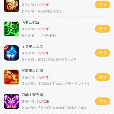
详情
开服时间：
01月/22日
版本介绍：
极品攻速合击之王
飞羽三职业
详情
开服时间：
01月/22日
版本介绍：
一个字玩得爽
８０星王合击
详情
开服时间：
01月/22日
版本介绍：
充值1:3000装备保值散人追梦
沉默重出江湖
详情
开服时间：
01月/22日
版本介绍：
江湖既是打打杀杀，江湖也是人情世故
万劫主宰专属
详情
开服时间：
01月/22日
版本介绍：
千件专属装备保值不控爆率不关爆率