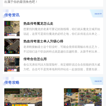
出属于你的最强角色吧！
more
传奇资讯
热血传奇魔龙怎么走
想要找到魔龙的老巢可要记好路线哦，咱们就从魔龙主城开始
说起，这里可是前往魔龙的必经之地，你们从传送点出来之后
一定要找到城里的老兵，跟他对话选择魔龙地图就能开启冒险
热血传奇道士单人升级心得
老弟刚接触道士这个职业时，可能会觉得前期输出有点乏力，
不过咱们这个职业的特点就是越往后越吃香。从新手村出来那
会儿，先别急着挑战厉害的怪物，老老实实打打周围的小动物
传奇合击怎么用
各位兄弟在玛法大陆冒险时，肯定都听说过合击技能的强大威
力吧。合击可不是简单地和同伴站在一起放技能，需要先获取
专门的合击技能书才能学习。当你打开技能界面，会看到专门
more
传奇攻略