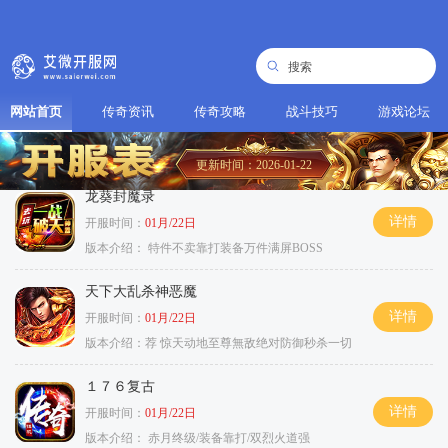
网站首页
传奇资讯
传奇攻略
战斗技巧
游戏论坛
更新时间：2026-01-22
龙葵封魔录
详情
开服时间：
01月/22日
版本介绍：
特件不卖靠打装备万件满屏BOSS
天下大乱杀神恶魔
详情
开服时间：
01月/22日
版本介绍：
荐 惊天动地至尊無敌绝对防御秒杀一切
１７６复古
详情
开服时间：
01月/22日
版本介绍：
赤月终级/装备靠打/双烈火道强