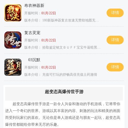
布衣神器新
详情
开服时间：
01月/22日
版本介绍：
180新版神器复古攻速无赞助地图无排行
复古灵宠
详情
开服时间：
01月/22日
版本介绍：
拾取鉴定铭文ＢＵＦＦ宝宝牛逼暗黑属性
03沉默
详情
开服时间：
01月/22日
版本介绍：
充值可打玩的舒畅高倍充值土药激情
超变态高爆传世手游
超变态高爆传世手游是一款令人兴奋和激动的手机游戏，它将带你
进入一个奇幻的世界。游戏以其丰富的内容、刺激的玩法和精美的画面
而受到玩家们的喜欢。无论你是单人游戏还是与朋友一起玩，超变态高
爆传世都能给你带来无尽的乐趣。