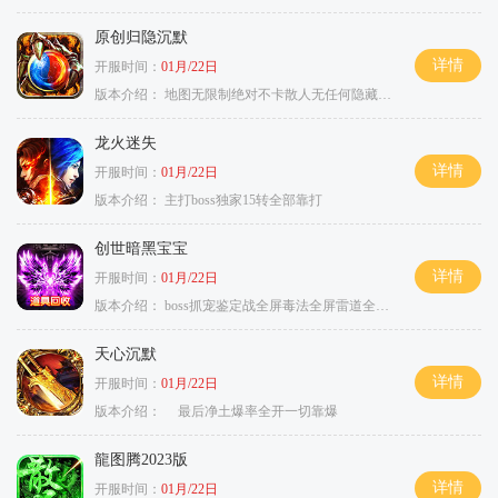
原创归隐沉默
详情
开服时间：
01月/22日
版本介绍：
地图无限制绝对不卡散人无任何隐藏消费
龙火迷失
详情
开服时间：
01月/22日
版本介绍：
主打boss独家15转全部靠打
创世暗黑宝宝
详情
开服时间：
01月/22日
版本介绍：
boss抓宠鉴定战全屏毒法全屏雷道全屏狗
天心沉默
详情
开服时间：
01月/22日
版本介绍：
最后净土爆率全开一切靠爆
龍图腾2023版
详情
开服时间：
01月/22日