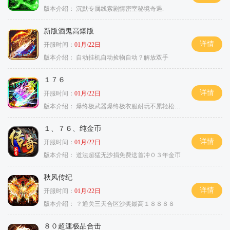
版本介绍：
沉默专属线索剧情密室秘境奇遇.
新版酒鬼高爆版
详情
开服时间：
01月/22日
版本介绍：
自动挂机自动捡物自动？解放双手
１７６
详情
开服时间：
01月/22日
版本介绍：
爆终极武器爆终极衣服耐玩不累轻松满级
１、７６、纯金币
详情
开服时间：
01月/22日
版本介绍：
道法超猛无沙捐免费送首冲０３年金币
秋风传纪
详情
开服时间：
01月/22日
版本介绍：
？通关三天合区沙奖最高１８８８８
８０超速极品合击