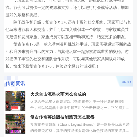
，玩家还可以加入一个行会，与其他玩家一起组队进行战斗和交
流。行会可以提供一定的资源和支持，还可以进行行会战等活动，增加
游戏的乐趣和挑战。
除了战斗和升级，复古传奇176还有丰富的社交系统。玩家可以与其
他玩家进行聊天和交流，并且可以加入或创建一个家族，与家族成员共
同建设和发展家族。家族成员可以互相帮助和支持，结交更多的朋友。
复古传奇176是一款充满刺激和挑战的手游。玩家需要通过不断的战
斗和升级来提升自己的实力，与其他玩家一起探索游戏世界的奥秘。游
戏提供了丰富的社交和团队合作系统，可以与其他玩家共同战斗和成
长。快来下载复古传奇176，体验这个经典的游戏吧！
more
传奇资讯
火龙合击流星火雨怎么合成的
火龙合击流星火雨是游戏《热血传奇》中一种经典的技能组
合，可以说是战士职业中最常用的合击技能之一。它的威力强
大，能够一次性对多个敌人造成大量伤害，因此在PK战斗中具
复古传奇英雄版技能残页怎么获得
有重
复古传奇英雄版（Classic Legend Heroes）是一款备受玩家喜爱
的传奇类游戏，其中的技能残页是强化角色技能的重要道具之
一。本文将为大家介绍如何获得技能残页。在复古传奇英雄版