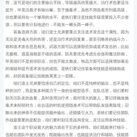
符，这可是咱们的主要输出手段，等级越高伤害越大。治疗术也要适当
提升，毕竟活着才有输出嘛。至于施毒术，虽然不用急着升到最高级，
但也要保持在一个够用的水平。老铁们要注意技能升级需要投入不少资
源，所以要有计划地进行，不能东一榔头西一棒子。
装备选择方面，咱们道士兄弟要重点关注道术攻击这个属性。因为
无论是灵魂火符的伤害，还是治疗术的回复量，甚至召唤兽的战斗力，
都和道术攻击息息相关。武器方面可以选择那些加成道术攻击的，比如
无极棍、逍遥扇都是不错的选择。防具要优先考虑生命值和魔法防御，
毕竟咱们不是前排职业，但也不能太脆皮。饰品方面可以选择增加暴击
的项链和提升道术攻击的戒指。老铁们要记住装备和技能是相辅相成
的，好的装备能让技能效果更上一层楼。
咱们道士兄弟要找准自己的定位。咱们不是纯粹的输出，也不是纯
粹的治疗，而是集多种能力于一身的全能型选手。在队伍里，咱们要时
刻关注队友的血量，及时使用治疗术；面对强大的敌人，要记得施放施
毒术来削弱对方；在合适的时机使用隐身术可以帮助队友脱离险境；召
唤出来的神兽不仅能提供额外输出，还能吸引火力。老铁们要记住团队
作战最重要的是配合，咱们要时刻注意战局变化，灵活运用各种技能。
道士这个职业最大的魅力就在于它的多样性。咱们既能单打独斗，
也能在团队中发光发热；既能输出伤害，也能提供治疗和辅助。技能搭