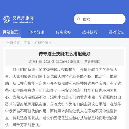
网站首页
传奇资讯
传奇攻略
战斗技巧
游戏论坛
当前位置：
主页
>
游戏论坛
>
传奇道士技能怎么搭配最好
发布时间 : 2026-05-02 03:46
文章来源 ： 艾微开服网
对于咱们玩道士的老铁来说，技能搭配可是提升战斗力的头等大
事。大家都知道咱们道士兄弟最大的特色就是能召唤、能治疗、能辅
助，所以核心技能肯定离不开召唤骷髅和召唤神兽这两个宝贝。有了这
些小伙伴跟在身边，咱们就多了一份安全保障，打怪升级也不用太担
心。当然光有召唤还不够，治愈术也是咱们的看家本领，毕竟照顾好自
己才能更好地照顾队友嘛。灵魂火符作为咱们的主要攻击手段，在战斗
中发挥着不可替代的作用，而施毒术则能让敌人在不知不觉中慢慢掉
血，特别适合消耗战。老铁们要记住这些核心技能都是咱们吃饭的家
伙，可千万不能忽视。