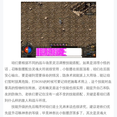
咱们要根据不同的战斗场景灵活调整技能搭配。如果是清理小怪的
话，召唤骷髅配合灵魂火符就很管用，小骷髅在前面顶着，咱们在后面
安心输出。要是碰到需要保命的情况，隐身术就能派上大用场，能让咱
们暂时脱离危险。打BOSS的时候可要记得把施毒术用上，这个技能对血
量高的怪物特别有效。还有幽灵盾这个技能也很实用，能提升自己和队
友的防御力。老铁们要记住没有一成不变的技能搭配，关键是看咱们遇
到什么样的敌人和战斗环境。
技能升级的先后顺序对咱们道士兄弟来说也很讲究。建议老铁们优
先提升召唤神兽的等级，毕竟神兽比小骷髅厉害多了。其次是灵魂火