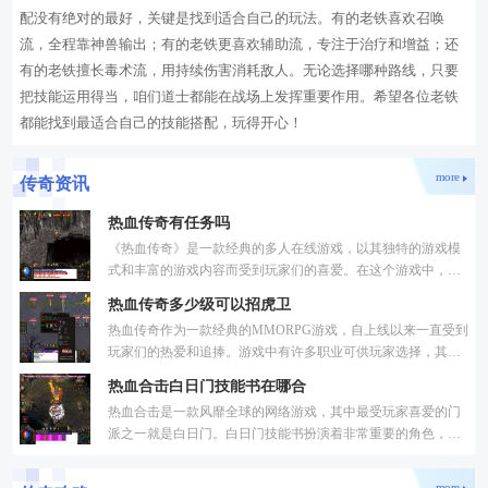
配没有绝对的最好，关键是找到适合自己的玩法。有的老铁喜欢召唤
流，全程靠神兽输出；有的老铁更喜欢辅助流，专注于治疗和增益；还
有的老铁擅长毒术流，用持续伤害消耗敌人。无论选择哪种路线，只要
把技能运用得当，咱们道士都能在战场上发挥重要作用。希望各位老铁
都能找到最适合自己的技能搭配，玩得开心！
more
传奇资讯
热血传奇有任务吗
《热血传奇》是一款经典的多人在线游戏，以其独特的游戏模
式和丰富的游戏内容而受到玩家们的喜爱。在这个游戏中，有
着大量的任务可以完成，玩家们可以通过完成这些任务来提升
热血传奇多少级可以招虎卫
热血传奇作为一款经典的MMORPG游戏，自上线以来一直受到
玩家们的热爱和追捧。游戏中有许多职业可供玩家选择，其中
最令人神往的莫过于招募一只强大的宝宝-虎卫。虎卫作为一种
热血合击白日门技能书在哪合
顶级
热血合击是一款风靡全球的网络游戏，其中最受玩家喜爱的门
派之一就是白日门。白日门技能书扮演着非常重要的角色，它
们能够提升玩家的战斗实力，带来更好的游戏体验。白日门技
more