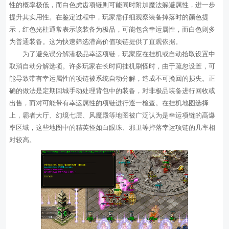
性的概率极低，而白色虎齿项链则可能同时附加魔法躲避属性，进一步
提升其实用性。在鉴定过程中，玩家需仔细观察装备掉落时的颜色提
示，红色光柱通常表示该装备为极品，可能包含幸运属性，而白色则多
为普通装备。这为快速筛选潜高价值项链提供了直观依据。
为了避免误分解潜极品幸运项链，玩家应在挂机或自动拾取设置中
取消自动分解选项。许多玩家在长时间挂机刷怪时，由于疏忽设置，可
能导致带有幸运属性的项链被系统自动分解，造成不可挽回的损失。正
确的做法是定期回城手动处理背包中的装备，对非极品装备进行回收或
出售，而对可能带有幸运属性的项链进行逐一检查。在挂机地图选择
上，霸者大厅、幻境七层、风魔殿等地图被广泛认为是幸运项链的高爆
率区域，这些地图中的精英怪如白眼珠、邪卫等掉落幸运项链的几率相
对较高。