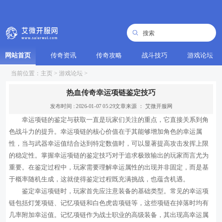
网站首页
传奇资讯
传奇攻略
战斗技巧
游戏论坛
当前位置：
主页
>
游戏论坛
>
热血传奇幸运项链鉴定技巧
发布时间 : 2026-01-07 05:29
文章来源 ： 艾微开服网
幸运项链的鉴定与获取一直是玩家们关注的重点，它直接关系到角
色战斗力的提升。幸运项链的核心价值在于其能够增加角色的幸运属
性，当与武器幸运值结合达到特定数值时，可以显著提高攻击发挥上限
的稳定性。掌握幸运项链的鉴定技巧对于追求极致输出的玩家而言尤为
重要。在鉴定过程中，玩家需要理解幸运属性的出现并非固定，而是基
于概率随机生成，这就使得鉴定过程既充满挑战，也蕴含机遇。
鉴定幸运项链时，玩家首先应注意装备的基础类型。常见的幸运项
链包括灯笼项链、记忆项链和白色虎齿项链等，这些项链在掉落时均有
几率附加幸运值。记忆项链作为战士职业的高级装备，其出现高幸运属