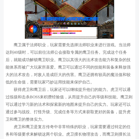
鹰卫属于法师职业，玩家需要先选择法师职业来进行游戏。当法师
达到40级时，可以前往法师公会接取专属的鹰卫任务。完成这个任务
后，就能成功解锁鹰卫职业。鹰卫以其强大的法术攻击能力和复杂的技
能体系而被广大玩家所喜爱。鹰卫可以通过不同的技能和装备来释放强
大的法术攻击，对敌人造成巨大的伤害。鹰卫还拥有较高的魔法值和较
低的生命值，需要玩家巧妙运用技能来保护自己。
获得虎卫和鹰卫后，玩家还可以继续提升他们的能力。虎卫可以通
过练级和击杀BOSS来积攒经验值，从而提升自己的等级和技能。鹰卫则
可以通过学习新的法术和探索新的地图来提升自己的实力。玩家还可以
通过参与战役、打怪升级、完成任务等方式来获取更好的装备，提升虎
卫和鹰卫的整体实力。
虎卫和鹰卫是复古传奇中非常特殊的职业，玩家需要通过特定的任
务和等级要求来解锁这两个职业。虎卫擅长物理攻击，而鹰卫则擅长法