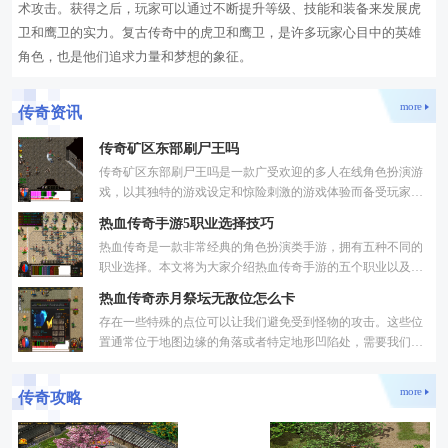
术攻击。获得之后，玩家可以通过不断提升等级、技能和装备来发展虎
卫和鹰卫的实力。复古传奇中的虎卫和鹰卫，是许多玩家心目中的英雄
角色，也是他们追求力量和梦想的象征。
more
传奇资讯
传奇矿区东部刷尸王吗
传奇矿区东部刷尸王吗是一款广受欢迎的多人在线角色扮演游
戏，以其独特的游戏设定和惊险刺激的游戏体验而备受玩家喜
爱。在这个游戏世界中，玩家将扮演一个勇敢的冒险者，与队
热血传奇手游5职业选择技巧
热血传奇是一款非常经典的角色扮演类手游，拥有五种不同的
职业选择。本文将为大家介绍热血传奇手游的五个职业以及选
择技巧。1.战士：战士是热血传奇手游中最具近战能力的职
热血传奇赤月祭坛无敌位怎么卡
业。
存在一些特殊的点位可以让我们避免受到怪物的攻击。这些位
置通常位于地图边缘的角落或者特定地形凹陷处，需要我们仔
细观察地图的构造。找到这些位置的关键是要了解祭坛内部的
more
传奇攻略