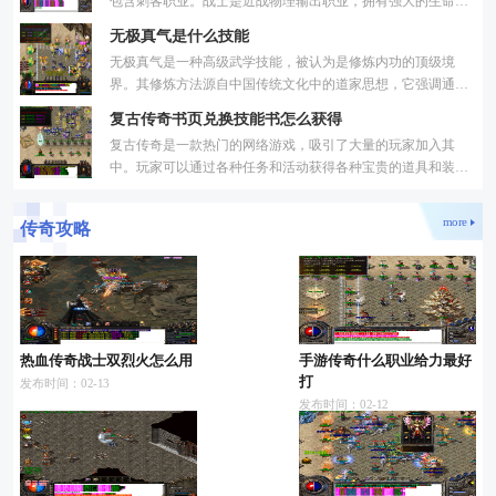
包含刺客职业。战士是近战物理输出职业，拥有强大的生命值
和防御力，擅长使用剑、斧等武器进行攻击，在团队中通常担
无极真气是什么技能
无极真气是一种高级武学技能，被认为是修炼内功的顶级境
界。其修炼方法源自中国传统文化中的道家思想，它强调通过
内心的宁静和自然的呼吸，与宇宙的能量相融合，从而达到修
复古传奇书页兑换技能书怎么获得
炼
复古传奇是一款热门的网络游戏，吸引了大量的玩家加入其
中。玩家可以通过各种任务和活动获得各种宝贵的道具和装
备，其中就包括技能书。技能书占据了非常重要的地位，能够
帮助
more
传奇攻略
热血传奇战士双烈火怎么用
手游传奇什么职业给力最好
打
发布时间：02-13
发布时间：02-12