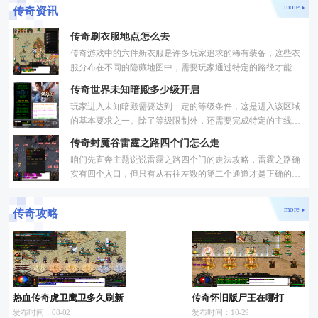
more
传奇资讯
传奇刷衣服地点怎么去
传奇游戏中的六件新衣服是许多玩家追求的稀有装备，这些衣
服分布在不同的隐藏地图中，需要玩家通过特定的路径才能到
达。每件衣服都由对应地图中的暗之系列BOSS掉落，这些
传奇世界未知暗殿多少级开启
BOSS的刷
玩家进入未知暗殿需要达到一定的等级条件，这是进入该区域
的基本要求之一。除了等级限制外，还需要完成特定的主线任
务，这些任务包括自由城-白虎城以及自由城-玄武城的任务流
传奇封魔谷雷霆之路四个门怎么走
程
咱们先直奔主题说说雷霆之路四个门的走法攻略，雷霆之路确
实有四个入口，但只有从右往左数的第二个通道才是正确的，
走对了就能顺利前往下一层，其他三个门要么会把咱们传送回
more
传奇攻略
热血传奇虎卫鹰卫多久刷新
传奇怀旧版尸王在哪打
发布时间：08-02
发布时间：10-29