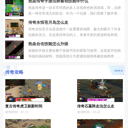
热血传奇手游法师被动技能学什么
热血传奇是一款非常经典的多人在线角色扮演游戏，而，法师
是一种非常强大的职业。作为一个玩家，我们需要了解并掌握
法师的被动技能，才能够更好地发挥出法师的威力。我将详细
传奇永恒苍月岛怎么走
传奇永恒苍月岛是游戏中一处重要的地图，极大的吸引了许多
玩家的关注。在这座传奇岛屿上，有着丰富的资源和各种强力
的怪物，给玩家带来了无尽的挑战和机遇。下面我将介绍一下
热血合击技能怎么升级
技能的升级主要依赖于技能书页的获取与使用，这是提升技能
等级的基础材料。技能系统分为普通技能和终极技能两类，普
通技能可以通过技能商人处使用技能书页直接兑换，而终极技
more
传奇攻略
复古传奇虎卫刷新时间
传奇石墓阵走法怎么走
发布时间：07-13
发布时间：01-03