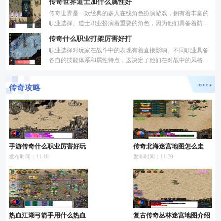
传奇世界道士加什么属性好
人
传奇世界是一款经典的多人在线角色扮演游戏，拥有着丰富的
职业选择。道士职业扮演着重要的角色，因为他们具备着防御
能力和辅助能力，可以有效地支持队友的战斗。道士的加点属
传奇什么职业打架厉害好打
职业选择对玩家在战斗中的表现有着直接影响。不同职业具备
各自的技能体系和属性特点，这决定了他们在对战中的风格与
表现。战士职业以其出色的防御能力和较高的生命值著称，在
more
传奇攻略
手游传奇什么职业厉害好玩
传奇北海迷宫地图怎么走
发布时间：11-16
发布时间：11-30
热血江湖弓箭手用什么热血
复古传奇丛林迷宫地图介绍