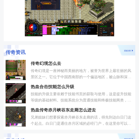
more
传奇资讯
传奇幻境怎么去
传奇幻境是一座神秘而美丽的地方，被誉为世界上最壮丽的风
景区之一。它位于中国西南部的一个偏远地区，被山脉和深谷
所环绕。这个地方拥有壮丽的山水，古老的庙宇和悬崖峭壁，
热血合击技能怎么升级
技能的升级主要依赖于技能书页的获取与使用，这是提升技能
等级的基础材料。技能系统分为普通技能和终极技能两类，普
通技能可以通过技能商人处使用技能书页直接兑换，而终极技
热血传奇赤月峡谷东走廊怎么进去
兄弟姐妹们想要探索赤月峡谷东走廊的话，得先到达白日门这
个起点。白日门是通往赤月区域的必经门户，在这里你可以找
到前往丛林迷宫的入口。记住要从白日门正中央偏右的区域出
more