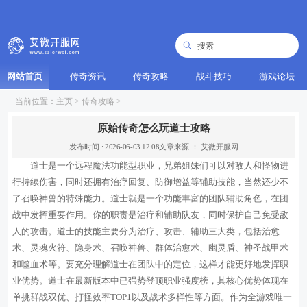
网站首页
传奇资讯
传奇攻略
战斗技巧
游戏论坛
当前位置：
主页
>
传奇攻略
>
原始传奇怎么玩道士攻略
发布时间 : 2026-06-03 12:08
文章来源 ： 艾微开服网
道士是一个远程魔法功能型职业，兄弟姐妹们可以对敌人和怪物进
行持续伤害，同时还拥有治疗回复、防御增益等辅助技能，当然还少不
了召唤神兽的特殊能力。道士就是一个功能丰富的团队辅助角色，在团
战中发挥重要作用。你的职责是治疗和辅助队友，同时保护自己免受敌
人的攻击。道士的技能主要分为治疗、攻击、辅助三大类，包括治愈
术、灵魂火符、隐身术、召唤神兽、群体治愈术、幽灵盾、神圣战甲术
和噬血术等。要充分理解道士在团队中的定位，这样才能更好地发挥职
业优势。道士在最新版本中已强势登顶职业强度榜，其核心优势体现在
单挑群战双优、打怪效率TOP1以及战术多样性等方面。作为全游戏唯一