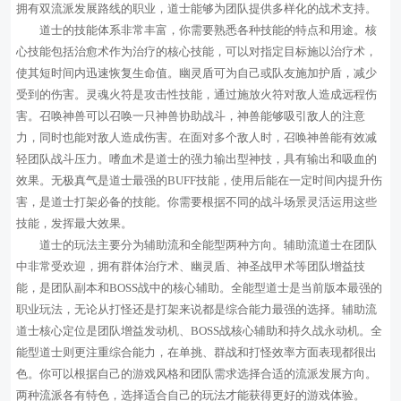
拥有双流派发展路线的职业，道士能够为团队提供多样化的战术支持。
道士的技能体系非常丰富，你需要熟悉各种技能的特点和用途。核
心技能包括治愈术作为治疗的核心技能，可以对指定目标施以治疗术，
使其短时间内迅速恢复生命值。幽灵盾可为自己或队友施加护盾，减少
受到的伤害。灵魂火符是攻击性技能，通过施放火符对敌人造成远程伤
害。召唤神兽可以召唤一只神兽协助战斗，神兽能够吸引敌人的注意
力，同时也能对敌人造成伤害。在面对多个敌人时，召唤神兽能有效减
轻团队战斗压力。嗜血术是道士的强力输出型神技，具有输出和吸血的
效果。无极真气是道士最强的BUFF技能，使用后能在一定时间内提升伤
害，是道士打架必备的技能。你需要根据不同的战斗场景灵活运用这些
技能，发挥最大效果。
道士的玩法主要分为辅助流和全能型两种方向。辅助流道士在团队
中非常受欢迎，拥有群体治疗术、幽灵盾、神圣战甲术等团队增益技
能，是团队副本和BOSS战中的核心辅助。全能型道士是当前版本最强的
职业玩法，无论从打怪还是打架来说都是综合能力最强的选择。辅助流
道士核心定位是团队增益发动机、BOSS战核心辅助和持久战永动机。全
能型道士则更注重综合能力，在单挑、群战和打怪效率方面表现都很出
色。你可以根据自己的游戏风格和团队需求选择合适的流派发展方向。
两种流派各有特色，选择适合自己的玩法才能获得更好的游戏体验。