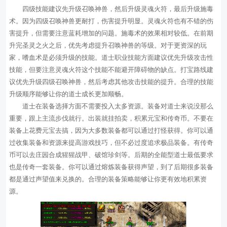
四级技能建议先升级召唤神兽，然后升级灵魂火符，最后升级施毒
术。因为四级召唤神兽更耐打，伤害提升明显。灵魂火符也有不错的伤
害提升，但需要注意蓝耗增加的问题。施毒术的效果相对较低。在前期
升完圣灵之火之后，优先考虑提升召唤神兽的等级。对于更资深的玩
家，嗜血术是必须升级的技能。道士职业技能方面建议优先升级攻击性
技能，但要注意灵魂火符这个技能不能避开障碍物的缺点。打宝路线建
议优先升级四级召唤神兽，然后考虑其他攻击技能的提升。合理的技能
升级顺序能够让你的道士成长更加顺畅。
道士在装备选择方面不需要投入太多资源。装备对道士来说没那么
重要，跟上主流步伐就行。出装就挂拍卖，积累元宝和传奇币。不要在
装备上花费元宝去搞，因为大多数装备都可以通过打怪获得。你可以通
过收集装备和资源来提高游戏技巧，但不必过度追求极品装备。有传奇
币可以去庄园合成猩猩战甲、破馆珍剑等。后期的全能型道士最低要求
也是传奇一套装备。你可以通过熔炼装备获得声望，到了后期很多装备
都是通过声望值来兑换的。合理的装备策略能够让你更有效地积累资
源。