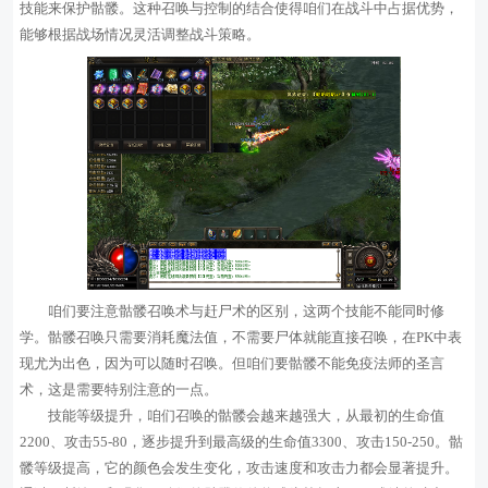
技能来保护骷髅。这种召唤与控制的结合使得咱们在战斗中占据优势，
能够根据战场情况灵活调整战斗策略。
咱们要注意骷髅召唤术与赶尸术的区别，这两个技能不能同时修
学。骷髅召唤只需要消耗魔法值，不需要尸体就能直接召唤，在PK中表
现尤为出色，因为可以随时召唤。但咱们要骷髅不能免疫法师的圣言
术，这是需要特别注意的一点。
技能等级提升，咱们召唤的骷髅会越来越强大，从最初的生命值
2200、攻击55-80，逐步提升到最高级的生命值3300、攻击150-250。骷
髅等级提高，它的颜色会发生变化，攻击速度和攻击力都会显著提升。