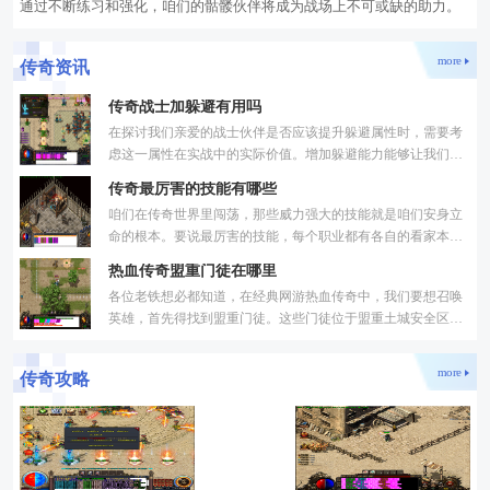
通过不断练习和强化，咱们的骷髅伙伴将成为战场上不可或缺的助力。
more
传奇资讯
传奇战士加躲避有用吗
在探讨我们亲爱的战士伙伴是否应该提升躲避属性时，需要考
虑这一属性在实战中的实际价值。增加躲避能力能够让我们的
战士在面对敌人攻击时更灵活地闪避，从而减少受到的伤害。
传奇最厉害的技能有哪些
咱们在传奇世界里闯荡，那些威力强大的技能就是咱们安身立
命的根本。要说最厉害的技能，每个职业都有各自的看家本
领。战士作为近战职业，以其强大的攻击力和防御力著称，最
热血传奇盟重门徒在哪里
厉
各位老铁想必都知道，在经典网游热血传奇中，我们要想召唤
英雄，首先得找到盟重门徒。这些门徒位于盟重土城安全区，
就在武器店旁边。通常情况下，我们会看到三个盟重门徒站在
more
传奇攻略