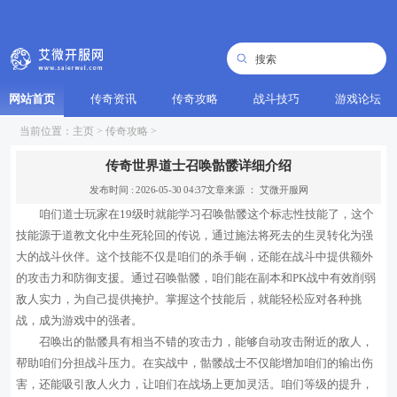
网站首页
传奇资讯
传奇攻略
战斗技巧
游戏论坛
当前位置：
主页
>
传奇攻略
>
传奇世界道士召唤骷髅详细介绍
发布时间 : 2026-05-30 04:37
文章来源 ： 艾微开服网
咱们道士玩家在19级时就能学习召唤骷髅这个标志性技能了，这个
技能源于道教文化中生死轮回的传说，通过施法将死去的生灵转化为强
大的战斗伙伴。这个技能不仅是咱们的杀手锏，还能在战斗中提供额外
的攻击力和防御支援。通过召唤骷髅，咱们能在副本和PK战中有效削弱
敌人实力，为自己提供掩护。掌握这个技能后，就能轻松应对各种挑
战，成为游戏中的强者。
召唤出的骷髅具有相当不错的攻击力，能够自动攻击附近的敌人，
帮助咱们分担战斗压力。在实战中，骷髅战士不仅能增加咱们的输出伤
害，还能吸引敌人火力，让咱们在战场上更加灵活。咱们等级的提升，